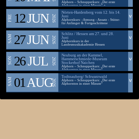
Alphorn – Schnupperkurs: „Der erste
Alphornton in einer Minute“ +
Ausstellung
Nörten-Hardenberg vom 12. bis 14.
12
JUN
FRE
∨
Juni
2026
∧
Alphornkurs: -Atmung - Ansatz - Stütze-
für Anfänger & Fortgeschrittene
Schlitz / Hessen am 27. und 28.
27
JUN
SAM
∨
Juni
2026
∧
Alphornkurs in der
Landesmusikakademie Hessen
Neuburg an der Kammel,
26
JUL
SON
∨
Hammerschmiede-Museum
2026
∧
Stockerhof Naichen
Alphorn – Schnupperkurs: „Der erste
Alphornton in einer Minute“
Todtnauberg/ Schwarzwald
01
AUG
SAM
∨
2026
Alphorn – Schnupperkurs: „Der erste
∧
Alphornton in einer Minute“